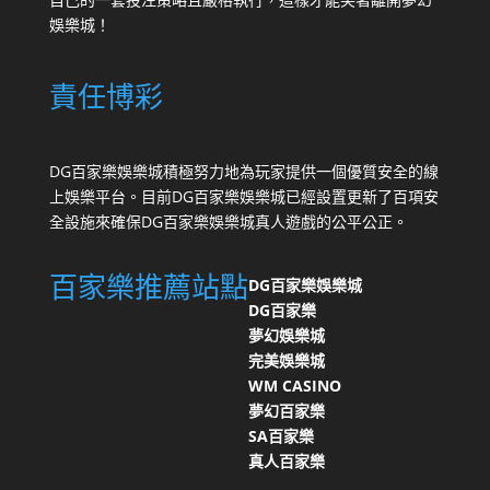
娛樂城！
責任博彩
DG百家樂娛樂城積極努力地為玩家提供一個優質安全的線
上娛樂平台。目前DG百家樂娛樂城已經設置更新了百項安
全設施來確保DG百家樂娛樂城真人遊戲的公平公正。
百家樂推薦站點
DG百家樂娛樂城
DG百家樂
夢幻娛樂城
完美娛樂城
WM CASINO
夢幻百家樂
SA百家樂
真人百家樂