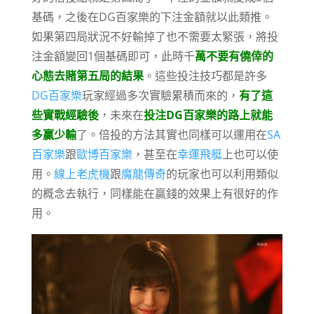
基碼，之後在DG百家樂的下注金額就以此類推。
如果第四局狀況不好輸掉了也不需要太緊張，將投
注金額變回1個基碼即可，此時千
萬不要有僥倖的
心態去賭第五局的結果
。這些投注技巧都是許多
DG百家樂
玩家經過多次實驗累積而來的，
有了這
些實戰經驗後
，未來在
投注DG百家樂的路上就能
多贏少輸
了。倍投的方法其實也同樣可以運用在
SA
百家樂
跟
歐博百家樂
，甚至在
幸運飛艇
上也可以使
用。
線上老虎機
跟
魔龍傳奇
的玩家也可以利用類似
的概念去執行，同樣能在贏錢的效果上有很好的作
用。