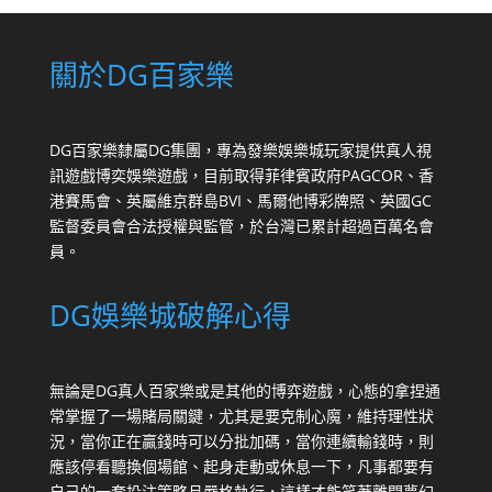
關於DG百家樂
DG百家樂隸屬DG集團，專為發樂娛樂城玩家提供真人視
訊遊戲博奕娛樂遊戲，目前取得菲律賓政府PAGCOR、香
港賽馬會、英屬維京群島BVI、馬爾他博彩牌照、英國GC
監督委員會合法授權與監管，於台灣已累計超過百萬名會
員。
DG娛樂城破解心得
無論是DG真人百家樂或是其他的博弈遊戲，心態的拿捏通
常掌握了一場賭局關鍵，尤其是要克制心魔，維持理性狀
況，當你正在贏錢時可以分批加碼，當你連續輸錢時，則
應該停看聽換個場館、起身走動或休息一下，凡事都要有
自己的一套投注策略且嚴格執行，這樣才能笑著離開夢幻