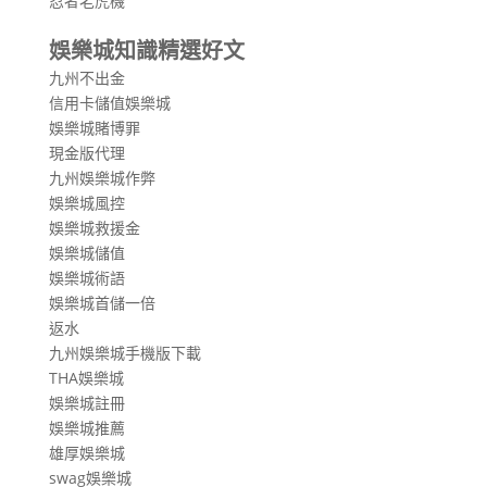
忍者老虎機
娛樂城知識精選好文
九州不出金
信用卡儲值娛樂城
娛樂城賭博罪
現金版代理
九州娛樂城作弊
娛樂城風控
娛樂城救援金
娛樂城儲值
娛樂城術語
娛樂城首儲一倍
返水
九州娛樂城手機版下載
THA娛樂城
娛樂城註冊
娛樂城推薦
雄厚娛樂城
swag娛樂城