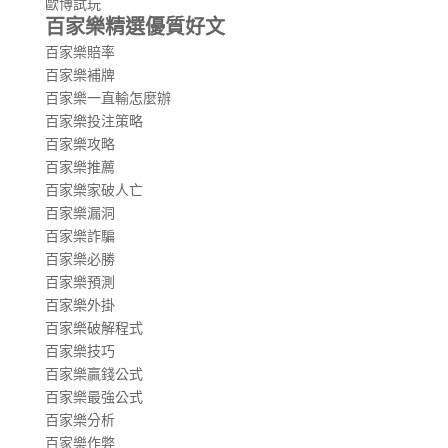
歐博試玩
百家樂精選優質好文
百家樂賠率
百家樂補牌
百家樂一直輸怎麼辦
百家樂投注策略
百家樂攻略
百家樂推薦
百家樂家破人亡
百家樂漏洞
百家樂詐騙
百家樂必勝
百家樂預測
百家樂外掛
百家樂破解程式
百家樂技巧
百家樂贏錢公式
百家樂最強公式
百家樂分析
百家樂作弊