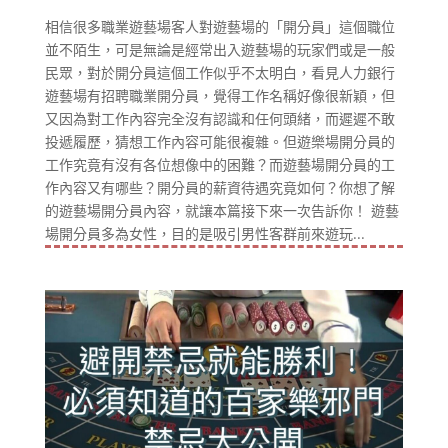
相信很多職業遊藝場客人對遊藝場的「開分員」這個職位
並不陌生，可是無論是經常出入遊藝場的玩家們或是一般
民眾，對於開分員這個工作似乎不太明白，看見人力銀行
遊藝場有招聘職業開分員，覺得工作名稱好像很新穎，但
又因為對工作內容完全沒有認識和任何頭緒，而遲遲不敢
投遞履歷，猜想工作內容可能很複雜。但遊樂場開分員的
工作究竟有沒有各位想像中的困難？而遊藝場開分員的工
作內容又有哪些？開分員的薪資待遇究竟如何？你想了解
的遊藝場開分員內容，就讓本篇接下來一次告訴你！ 遊藝
場開分員多為女性，目的是吸引男性客群前來遊玩...