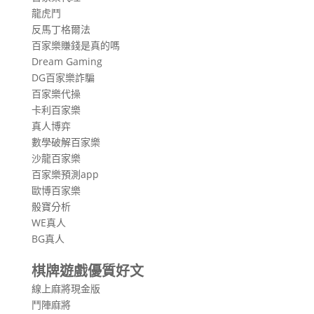
龍虎鬥
反馬丁格爾法
百家樂賺錢是真的嗎
Dream Gaming
DG百家樂詐騙
百家樂代操
卡利百家樂
真人博弈
數學破解百家樂
沙龍百家樂
百家樂預測app
歐博百家樂
骰寶分析
WE真人
BG真人
棋牌遊戲優質好文
線上麻將現金版
鬥陣麻將