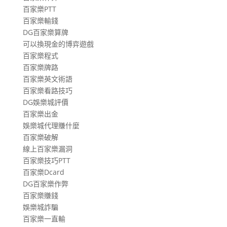
百家樂PTT
百家樂輸錢
DG百家樂算牌
可以換現金的博弈遊戲
百家樂程式
百家樂牌路
百家樂英文術語
百家樂看路技巧
DG娛樂城評價
百家樂出金
娛樂城代理賺什麼
百家樂破解
線上百家樂漏洞
百家樂技巧PTT
百家樂Dcard
DG百家樂作弊
百家樂賺錢
娛樂城詐騙
百家樂一直輸